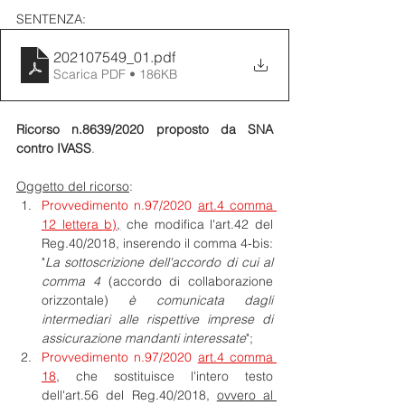
SENTENZA:
202107549_01
.pdf
Scarica PDF • 186KB
Ricorso n.8639/2020 proposto da SNA 
contro IVASS
.
Oggetto del ricorso
:
Provvedimento n.97/2020 
art.4 comma 
12 lettera b)
,
 che modifica l'art.42 del 
Reg.40/2018, inserendo il comma 4-bis: 
"
La sottoscrizione dell'accordo di cui al 
comma 4 
(accordo di collaborazione 
orizzontale)
 è comunicata dagli 
intermediari alle rispettive imprese di 
assicurazione mandanti interessate
";
Provvedimento n.97/2020 
art.4 comma 
18
, che sostituisce l'intero testo 
dell'art.56 del Reg.40/2018, 
ovvero al 