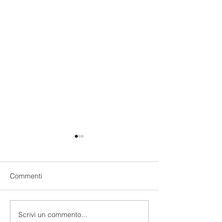
Commenti
Scrivi un commento...
Esercizio congiunto
Carenze riscontr