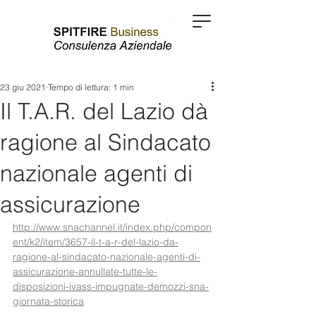
23 giu 2021
Tempo di lettura: 1 min
Il T.A.R. del Lazio dà
ragione al Sindacato
nazionale agenti di
assicurazione
http://www.snachannel.it/index.php/compon
ent/k2/item/3657-il-t-a-r-del-lazio-da-
ragione-al-sindacato-nazionale-agenti-di-
assicurazione-annullate-tutte-le-
disposizioni-ivass-impugnate-demozzi-sna-
giornata-storica