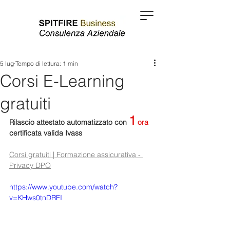
5 lug
Tempo di lettura: 1 min
Corsi E-Learning
gratuiti
1
Rilascio attestato automatizzato con 
 ora
certificata valida Ivass
Corsi gratuiti | Formazione assicurativa - 
Privacy DPO
https://www.youtube.com/watch?
v=KHws0tnDRFI