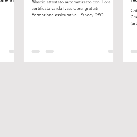
Rilascio attestato automatizzato con 1 ora
certificata valida Ivass Corsi gratuiti |
Chi
Formazione assicurativa - Privacy DPO
Con
(ar
44/
nel
ope
del
che
l'a
int
di 