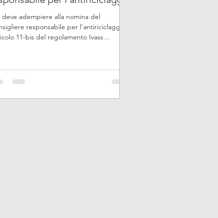
 deve adempiere alla nomina del
sigliere responsabile per l'antiriciclaggio
ticolo 11-bis del regolamento Ivass
2019): gli intermediari assicurativi iscritti
la sezione A e B del RUI, sempreché
rino nei rami di cui all’articolo 2, comma 1,
 Codice (RAMI VITA). Per gli intermediari
 operano senza organi collegiali - Sempre
rticolo 11-bis al comma 5 recita: Nel caso di
ermediari assicurativi che svolgono l’attività
distribuzione assicurativa in