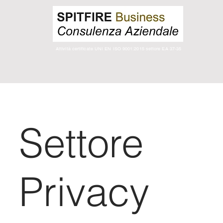
Attività certificate UNI EN ISO 9001:2015 settore EA 37-35
Settore
Privacy