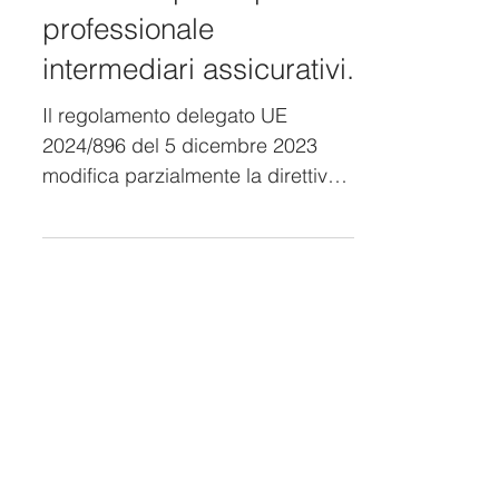
21 mar 2024
Novità! Nuovi massimali
assicurati per la polizza
professionale
intermediari assicurativi.
Il regolamento delegato UE
2024/896 del 5 dicembre 2023
modifica parzialmente la direttiva
UE 2016/97 (IDD), determinando i