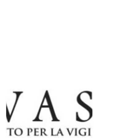
RUI
Nei prossimi mesi #IVASS attiverà
il nuovo
#registrounicointermediari. Gli
#intermediari, che rivestono la
qualifica di...