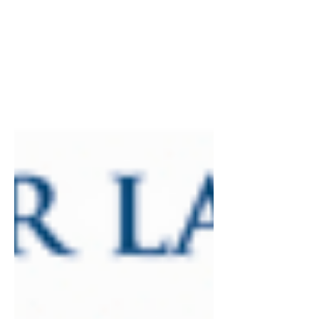
vengono distribuite le polizze
assicurative.